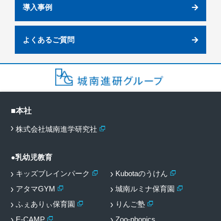
導入事例
よくあるご質問
■本社
株式会社城南進学研究社
●乳幼児教育
キッズブレインパーク
Kubotaのうけん
アタマGYM
城南ルミナ保育園
ふぇありぃ保育園
りんご塾
E-CAMP
Zoo-phonics