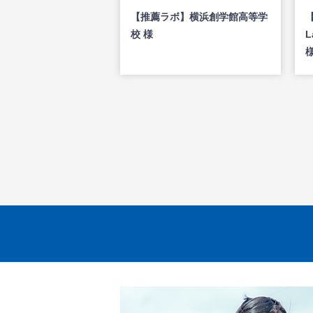
【推薦ラボ】横浜創学館高等学
【
校 様