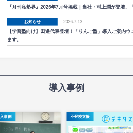
『月刊私塾界』2026年7月号掲載｜当社・村上潤が登壇
2026.7.13
お知らせ
【学習塾向け】田邊代表登壇！「りんご塾」導入ご案内ウェビ
ます。
導入事例
入事例
不登校支援