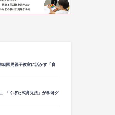
未就園児親子教室に活かす「育
」が誕生。「くぼた式育児法」が学研グ