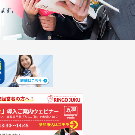
、
します。