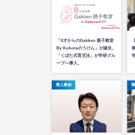
「0才からのGakken 親子教室
By Kubotaのうけん」が誕生。
「くぼた式育児法」が学研グル
ープへ導入。
導入事例
導