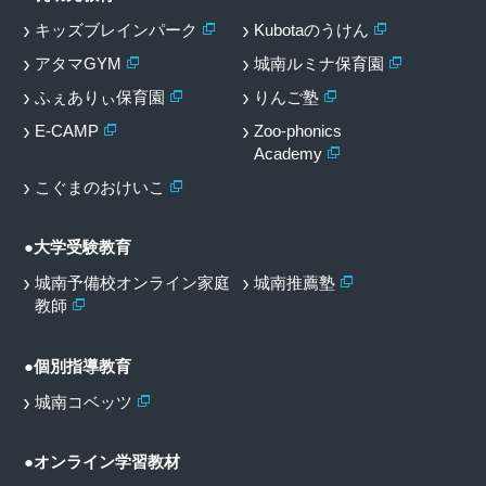
キッズブレインパーク
Kubotaのうけん
アタマGYM
城南ルミナ保育園
ふぇありぃ保育園
りんご塾
E-CAMP
Zoo-phonics
Academy
こぐまのおけいこ
●大学受験教育
城南予備校オンライン家庭
城南推薦塾
教師
●個別指導教育
城南コベッツ
●オンライン学習教材