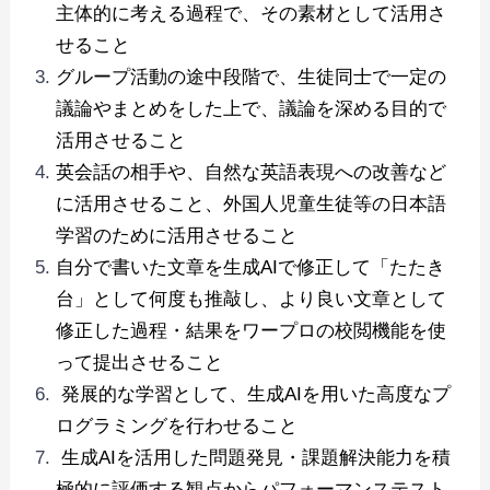
主体的に考える過程で、その素材として活⽤さ
せること
グループ活動の途中段階で、⽣徒同⼠で⼀定の
議論やまとめをした上で、議論を深める⽬的で
活⽤させること
英会話の相⼿や、⾃然な英語表現への改善など
に活⽤させること、外国⼈児童⽣徒等の⽇本語
学習のために活⽤させること
自分で書いた文章を生成AIで修正して「たたき
台」として何度も推敲し、より良い⽂章として
修正した過程・結果をワープロの校閲機能を使
って提出させること
発展的な学習として、生成AIを⽤いた⾼度なプ
ログラミングを⾏わせること
⽣成AIを活⽤した問題発⾒・課題解決能⼒を積
極的に評価する観点からパフォーマンステスト