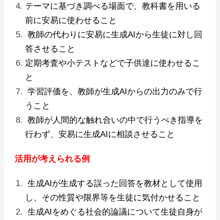
テーマに基づき調べる場⾯で、教科書を⽤いる
前に安易に使わせること
教師の代わりに安易に生成AIから⽣徒に対し回
答させること
定期考査や⼩テストなどで⼦供達に使わせるこ
と
学習評価を、教師が生成AIからの出⼒のみで⾏
うこと
教師が⼈間的な触れ合いの中で⾏うべき指導を
行わず、安易に⽣成AIに相談させること
活用が考えられる例
生成AIが⽣成する誤った回答を教材として使⽤
し、その性質や限界等を⽣徒に気付かせること
生成AIをめぐる社会的論議について⽣徒⾃⾝が