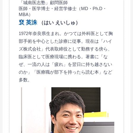
「城南医志塾」顧問医師
医師・医学博士・経営学修士（MD・Ph.D・
MBA）
裵 英洙
（はい えいしゅ）
1972年奈良県生まれ。かつては外科医として胸
部手術を中心とした診療に従事。現在は「ハイ
ズ株式会社」代表取締役として勤務する傍ら、
臨床医として医療現場に携わる。著書に「な
ぜ、一流の人は「疲れ」を翌日に持ち越さない
のか」「医療職が部下を持ったら読む本」など
多数。