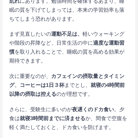
乱れ
にあります。勉強時間を確保するあまり、睡
眠の質を下げてしまっては、本来の学習効率も落
ちてしまう恐れがあります。
まず見直したいの
運動不足は、
軽いウォーキング
や階段の昇降など、日常生活の中に
適度な運動習
慣
を取り入れることで、睡眠の質を高める効果が
期待できます。
次に重要なのが、
カフェインの摂取量とタイミン
グ
。
コーヒーは1日３杯
までとし、
就寝の4時間前
以降の摂取は控える
のが理想です。
さらに、受験生に多いのが
夜遅くのドカ食い
。夕
食は
就寝3時間前までに済ませる
か、間食で空腹を
軽く満たしておくと、ドカ食いを防げます。