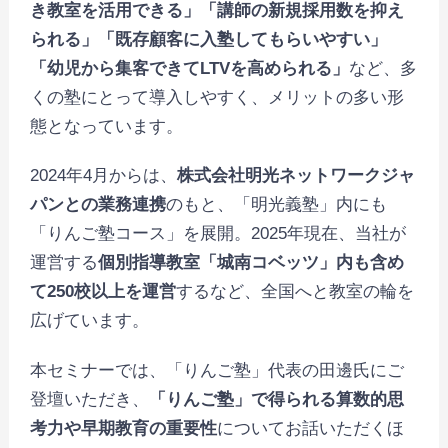
き教室を活用できる」「講師の新規採用数を抑え
られる」「既存顧客に入塾してもらいやすい」
「幼児から集客できてLTVを高められる」
など、多
くの塾にとって導入しやすく、メリットの多い形
態となっています。
2024年4月からは、
株式会社明光ネットワークジャ
パンとの業務連携
のもと、「明光義塾」内にも
「りんご塾コース」を展開。2025年現在、当社が
運営する
個別指導教室「城南コベッツ」内も含め
て250校以上を運営
するなど、全国へと教室の輪を
広げています。
本セミナーでは、「りんご塾」代表の田邊氏にご
登壇いただき、
「りんご塾」で得られる算数的思
考力や早期教育の重要性
についてお話いただくほ