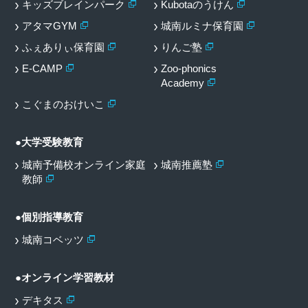
キッズブレインパーク
Kubotaのうけん
アタマGYM
城南ルミナ保育園
ふぇありぃ保育園
りんご塾
E-CAMP
Zoo-phonics
Academy
こぐまのおけいこ
●大学受験教育
城南予備校オンライン家庭
城南推薦塾
教師
●個別指導教育
城南コベッツ
●オンライン学習教材
デキタス