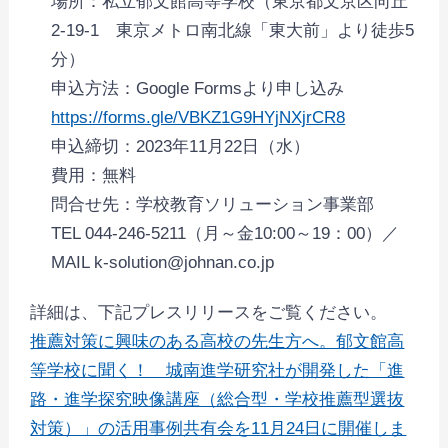
場所：私立郁文館高等学校（東京都文京区向丘
2-19-1 東京メトロ南北線「東大前」より徒歩5
分）
申込方法：Google Formsより申し込み
https://forms.gle/VBKZ1G9HYjNXjrCR8
申込締切：2023年11月22日（水）
費用：無料
問合せ先：学校教育ソリューション事業部
TEL 044-246-5211（月～金10:00～19：00）／
MAIL k-solution@johnan.co.jp
詳細は、下記プレスリリースをご覧ください。
推薦対策に興味のある高校の先生方へ。郁文館高
等学校に聞く！ 城南進学研究社が開発した「進
路・進学探究映像講座（総合型・学校推薦型選抜
対策）」の活用事例共有会を11月24日に開催しま