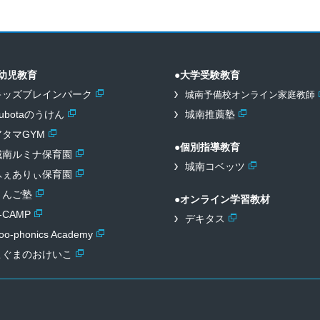
幼児教育
●大学受験教育
キッズブレインパーク
城南予備校オンライン家庭教師
ubotaのうけん
城南推薦塾
アタマGYM
●個別指導教育
城南ルミナ保育園
城南コベッツ
ふぇありぃ保育園
りんご塾
●オンライン学習教材
-CAMP
デキタス
oo-phonics
Academy
こぐまのおけいこ