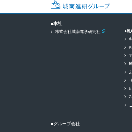
■本社
●乳
株式会社城南進学研究社
K
E
Z
■グループ会社