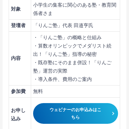
小学生の集客に関心のある塾・教育関
対象
係者さま
登壇者
「りんご塾」代表 田邉亨氏
・「りんご塾」の概略と仕組み
・算数オリンピックでメダリスト続
出！「りんご塾」指導の秘密
内容
・既存塾にそのまま併設！「りんご
塾」運営の実際
・導入条件、費用のご案内
参加費
無料
ウェビナーのお申込みはこ
お申し
ちら
込み