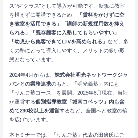
ス”や“クラス”として導入が可能です。新規に教室
を構えずに開講できるため、
「賃料をかけずに空
き教室を活用できる」「講師の新規採用数を抑え
られる」「既存顧客に入塾してもらいやすい」
「幼児から集客できてLTVを高められる」
など、多
くの塾にとって導入しやすく、メリットの多い形
態となっています。
2024年4月からは、
株式会社明光ネットワークジャ
パンとの業務連携
のもと、「明光義塾」内にも
「りんご塾コース」を展開。2025年8月現在、当社
が運営する
個別指導教室「城南コベッツ」内も含
めて290校以上を運営
するなど、全国へと教室の輪
を広げています。
本セミナーでは、「りんご塾」代表の田邊氏にご