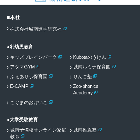
■本社
株式会社城南進学研究社
●乳幼児教育
キッズブレインパーク
Kubotaのうけん
アタマGYM
城南ルミナ保育園
ふぇありぃ保育園
りんご塾
E-CAMP
Zoo-phonics
Academy
こぐまのおけいこ
●大学受験教育
城南予備校オンライン家庭
城南推薦塾
教師