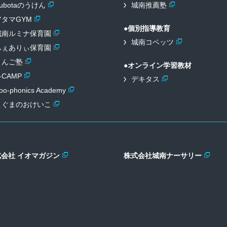
ubotaのうけん
城南推薦塾
アタマGYM
●個別指導教育
城南ルミナ保育園
城南コベッツ
ふぇありぃ保育園
りんご塾
●オンライン学習教材
-CAMP
デキタス
oo-phonics
Academy
こぐまのおけいこ
式会社 イオマガジン
株式会社城南ナーサリー