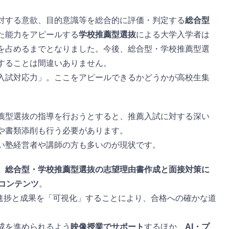
対する意欲、目的意識等を総合的に評価・判定する
総合型
た能力をアピールする
学校推薦型選抜
による大学入学者は
を占めるまでとなりました。今後、総合型・学校推薦型選
することは間違いありません。
入試対応力」。ここをアピールできるかどうかが高校生集
薦型選抜の指導を行おうとすると、推薦入試に対する深い
や書類添削も行う必要があります。
い塾経営者や講師の方も多いのが現状です。
、
総合型・学校推薦型選抜の志望理由書作成と面接対策に
コンテンツ
。
進捗と成果を「可視化」することにより、合格への確かな道
成を進められるよう
映像授業でサポート
するほか、
AI・プ