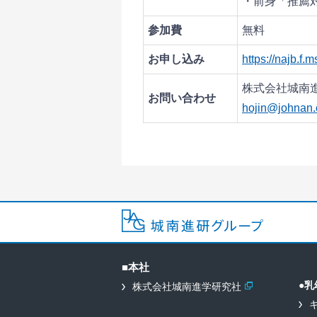
・前身「推薦
参加費
無料
お申し込み
https://najb.f
株式会社城南
お問い合わせ
hojin@johnan.
■本社
●乳
株式会社城南進学研究社