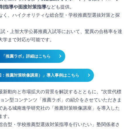
添削指導や面接対策指導
なども提供。
なく、ハイクオリティな総合型・学校推薦型選抜対策と探
T入試・上智大学公募推薦入試等において、驚異の合格率を達
大学まで対応が可能です。
「推薦ラボ」詳細はこちら
旧：推薦対策映像講座）」導入事例はこちら
最新動向と市場拡大の背景を解説するとともに、“次世代標
ーション型コンテンツ「推薦ラボ」の紹介をさせていただきま
である城南進学研究社の「推薦対策映像講座」を導入した
ます。
総合型・学校推薦型選抜対策指導を行いたい」塾関係者さ