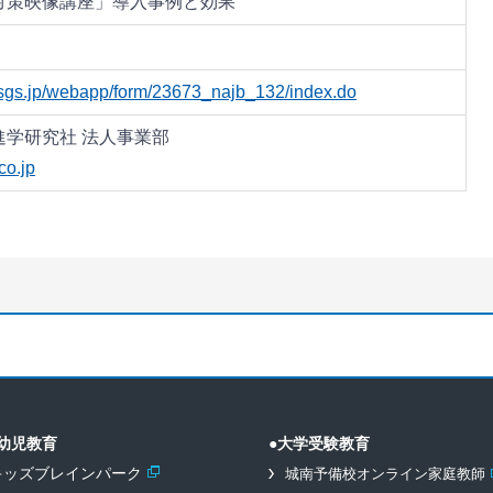
対策映像講座」導入事例と効果
.msgs.jp/webapp/form/23673_najb_132/index.do
進学研究社 法人事業部
co.jp
幼児教育
●大学受験教育
キッズブレインパーク
城南予備校オンライン家庭教師