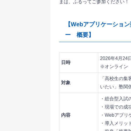
まは、ふるってご参加ください！
【Webアプリケーショ
ー 概要】
2026年4月24日(
日時
※オンライン（
「高校生の集
対象
いたい」塾関
・総合型入試
・現場での成
内容
・Webアプ
・導入メリッ