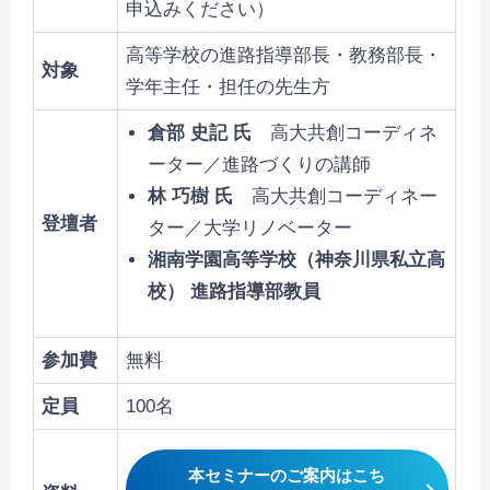
申込みください）
高等学校の進路指導部長・教務部長・
対象
学年主任・担任の先生方
倉部 史記 氏
高大共創コーディネ
ーター／進路づくりの講師
林 巧樹 氏
高大共創コーディネー
登壇者
ター／大学リノベーター
湘南学園高等学校（神奈川県私立高
校） 進路指導部教員
参加費
無料
定員
100名
本セミナーのご案内はこち