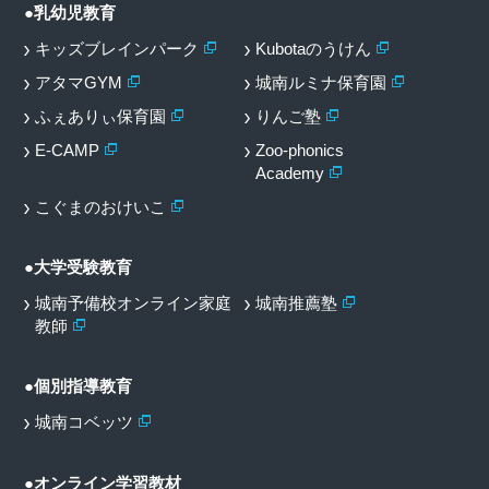
●乳幼児教育
キッズブレインパーク
Kubotaのうけん
アタマGYM
城南ルミナ保育園
ふぇありぃ保育園
りんご塾
E-CAMP
Zoo-phonics
Academy
こぐまのおけいこ
●大学受験教育
城南予備校オンライン家庭
城南推薦塾
教師
●個別指導教育
城南コベッツ
●オンライン学習教材