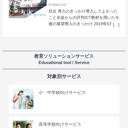
シャルニーズを持つ中学生が、さまざ
2022.2.14
まな自 […]
目次 導入のきっかけ導入してよかった
こと生徒からの評判ICT教材を用いた今
後の展望導入のきっかけ 2019年5月に
横浜市教育委員会より「デキタス」を
紹介され、導入しました。当校では、
不登校または普通クラスで授業を受け
られ […]
教育ソリューションサービス
Educational tool / Service
対象別サービス
小・中学校向けサービス
高等学校向けサービス