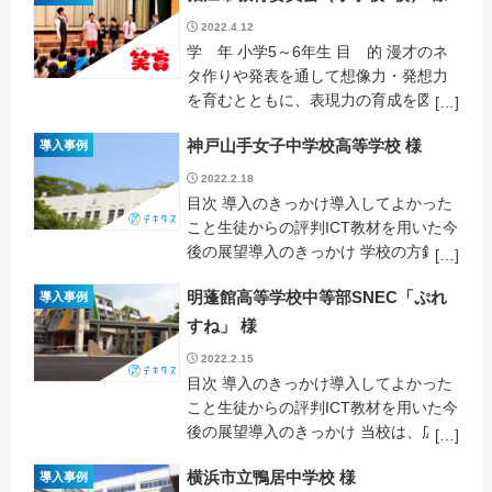
分からない友達の一面を見れてそれを
2022.4.12
漫才の […]
学 年 小学5～6年生 目 的 漫才のネ
タ作りや発表を通して想像力・発想力
を育むとともに、表現力の育成を図る
先生の声 漫才発表会では、児童が堂々
神戸山手女子中学校高等学校 様
導入事例
と発表する姿が数多く見られました。
練習やネタづくりの過程で、正解のな
2022.2.18
い問 […]
目次 導入のきっかけ導入してよかった
こと生徒からの評判ICT教材を用いた今
後の展望導入のきっかけ 学校の方針と
して、学びの選択に伴う個別最適化学
明蓬館高等学校中等部SNEC「ぷれ
導入事例
習(Adaptive Learning)の実現を目指し
ています。その一環とし […]
すね」 様
2022.2.15
目次 導入のきっかけ導入してよかった
こと生徒からの評判ICT教材を用いた今
後の展望導入のきっかけ 当校は、広域
通信制高校の明蓬館高等学校が平成25
横浜市立鴨居中学校 様
導入事例
年に開設した補習センターです。スペ