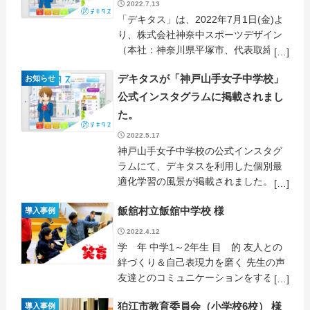
2022.7.13
「デキタス」は、2022年7月1日(金)よ
り、株式会社神奈中スポーツデザイン
（本社：神奈川県平塚市、代表取締
役：齋藤謙司）が運営する各種スポー
デキタスが「神戸山手女子中学校」
お知らせ
ツ教室へ導入されたことを報告いたし
ます。 神奈中スポーツデザインは、ス
公式インスタグラムに掲載されまし
ポーツを […]
た。
2022.5.17
神戸山手女子中学校の公式インスタグ
ラムにて、デキタスを利用した個別最
適化学習の風景が掲載されました。 楽
しく学ぶ生徒の笑顔が印象的な動画で
飯舘村立飯舘中学校 様
導入事例
す。 どうぞご覧ください。 外部リン
ク：神戸山手女子中学校公式インスタ
2022.4.12
グラム &n […]
学 年 中学1～2年生 目 的 友人との
絆づくり＆自己表現力を磨く 先生の声
友達とのコミュニケーションをする機
会が増えました！あまり話さない友達
狛江市教育委員会（小学校6校） 様
導入事例
と漫才コンビを組みましたが日常では