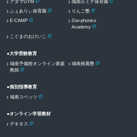
アタマGYM
城南ルミナ保育園
ふぇありぃ保育園
りんご塾
E-CAMP
Zoo-phonics
Academy
こぐまのおけいこ
●大学受験教育
城南予備校オンライン家庭
城南推薦塾
教師
●個別指導教育
城南コベッツ
●オンライン学習教材
デキタス