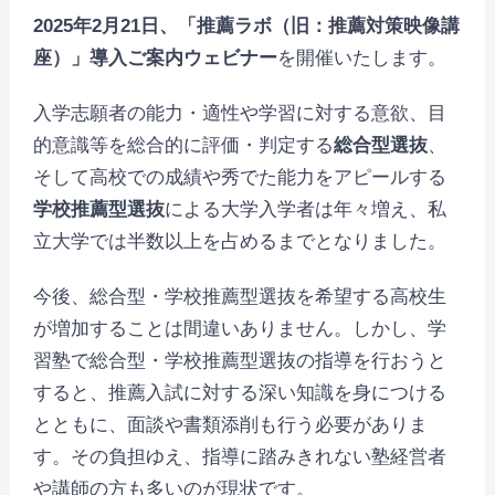
2025年2月21日、「推薦ラボ（旧：
推薦対策映像講
座
）」
導入ご案内ウェビナー
を開催いたします。
入学志願者の能力・適性や学習に対する意欲、目
的意識等を総合的に評価・判定する
総合型選抜
、
そして高校での成績や秀でた能力をアピールする
学校推薦型選抜
による大学入学者は年々増え、私
立大学では半数以上を占めるまでとなりました。
今後、総合型・学校推薦型選抜を希望する高校生
が増加することは間違いありません。しかし、学
習塾で総合型・学校推薦型選抜の指導を行おうと
すると、推薦入試に対する深い知識を身につける
とともに、面談や書類添削も行う必要がありま
す。その負担ゆえ、指導に踏みきれない塾経営者
や講師の方も多いのが現状です。