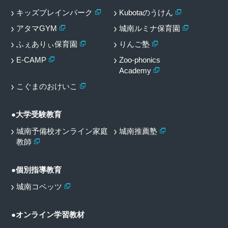
キッズブレインパーク
Kubotaのうけん
アタマGYM
城南ルミナ保育園
ふぇありぃ保育園
りんご塾
E-CAMP
Zoo-phonics
Academy
こぐまのおけいこ
●大学受験教育
城南予備校オンライン家庭
城南推薦塾
教師
●個別指導教育
城南コベッツ
●オンライン学習教材