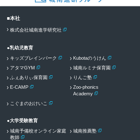
■本社
株式会社城南進学研究社
●乳幼児教育
キッズブレインパーク
Kubotaのうけん
アタマGYM
城南ルミナ保育園
ふぇありぃ保育園
りんご塾
E-CAMP
Zoo-phonics
Academy
こぐまのおけいこ
●大学受験教育
城南予備校オンライン家庭
城南推薦塾
教師