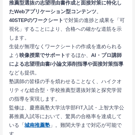
推薦型選抜の志望理由書作成と面接対策に特化し
たWebアプリケーション型コンテンツ
。
40STEPのワークシート
で対策の進捗と成果を「可
視化」することにより、合格への確かな道筋を示
します。
生徒が無理なくワークシートの作成を進められる
よう
映像授業でサポート
するほか、
AI・プロ講師
による志望理由書/小論文添削指導や面接対策指導
なども提供。
塾講師の皆様の手を煩わせることなく、ハイクオ
リティな総合型・学校推薦型選抜対策と探究学習
の指導を実現します。
監修は、慶應義塾大学法学部FIT入試・上智大学公
募推薦入試等において、驚異の合格率を達成して
いる「
城南推薦塾
」。難関大学まで対応が可能で
す。