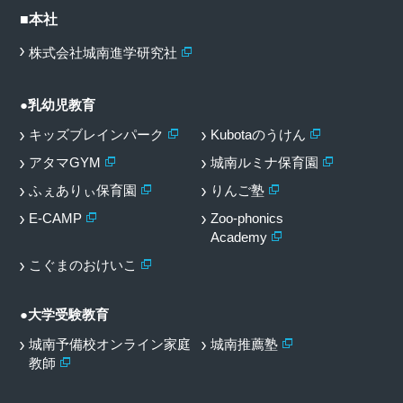
■本社
株式会社城南進学研究社
●乳幼児教育
キッズブレインパーク
Kubotaのうけん
アタマGYM
城南ルミナ保育園
ふぇありぃ保育園
りんご塾
E-CAMP
Zoo-phonics
Academy
こぐまのおけいこ
●大学受験教育
城南予備校オンライン家庭
城南推薦塾
教師